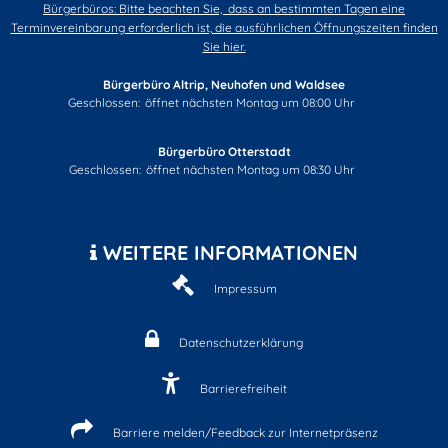
Bürgerbüros: Bitte beachten Sie, dass an bestimmten Tagen eine
Terminvereinbarung erforderlich ist, die ausführlichen Öffnungszeiten finden
Sie hier.
Bürgerbüro Altrip, Neuhofen und Waldsee
Klicken, um weitere Öffnungs- oder Schließzeiten auszublenden
Geschlossen:
öffnet nächsten Montag um 08:00 Uhr
Bürgerbüro Otterstadt
Klicken, um weitere Öffnungs- oder Schließzeiten auszublenden
Geschlossen:
öffnet nächsten Montag um 08:30 Uhr
WEITERE INFORMATIONEN
Impressum
Datenschutzerklärung
Barrierefreiheit
Barriere melden/Feedback zur Internetpräsenz