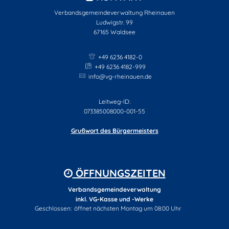
Verbandsgemeindeverwaltung Rheinauen
Ludwigstr. 99
67165
Waldsee
+49 6236 4182-0
+49 6236 4182-999
info@vg-rheinauen.de
Leitweg-ID:
073385008000-001-55
Grußwort des Bürgermeisters
ÖFFNUNGSZEITEN
Verbandsgemeindeverwaltung
inkl. VG-Kasse und -Werke
Klicken, um weitere Öffnungs- oder Schließzeiten auszublenden
Geschlossen:
öffnet nächsten Montag um 08:00 Uhr