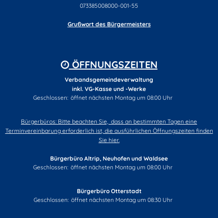
073385008000-001-55
Grußwort des Bürgermeisters
ÖFFNUNGSZEITEN
Verbandsgemeindeverwaltung
inkl. VG-Kasse und -Werke
Klicken, um weitere Öffnungs- oder Schließzeiten auszublenden
Geschlossen:
öffnet nächsten Montag um 08:00 Uhr
Bürgerbüros: Bitte beachten Sie, dass an bestimmten Tagen eine
Terminvereinbarung erforderlich ist, die ausführlichen Öffnungszeiten finden
Sie hier.
Bürgerbüro Altrip, Neuhofen und Waldsee
Klicken, um weitere Öffnungs- oder Schließzeiten auszublenden
Geschlossen:
öffnet nächsten Montag um 08:00 Uhr
Bürgerbüro Otterstadt
Klicken, um weitere Öffnungs- oder Schließzeiten auszublenden
Geschlossen:
öffnet nächsten Montag um 08:30 Uhr