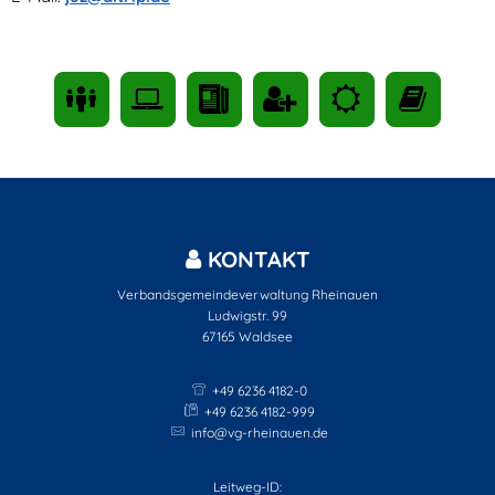
KONTAKT
Verbandsgemeindeverwaltung Rheinauen
Ludwigstr. 99
67165
Waldsee
+49 6236 4182-0
+49 6236 4182-999
info@vg-rheinauen.de
Leitweg-ID: