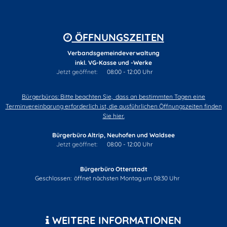
ÖFFNUNGSZEITEN
Verbandsgemeindeverwaltung
inkl. VG-Kasse und -Werke
Klicken, um weitere Öffnungs- oder Schließzeiten auszublende
Jetzt geöffnet:
08:00
-
12:00
Uhr
Von 08:00 bis 12:00 U
Bürgerbüros: Bitte beachten Sie, dass an bestimmten Tagen eine
Terminvereinbarung erforderlich ist, die ausführlichen Öffnungszeiten finden
Sie hier.
Bürgerbüro Altrip, Neuhofen und Waldsee
Klicken, um weitere Öffnungs- oder Schließzeiten auszublende
Jetzt geöffnet:
08:00
-
12:00
Uhr
Von 08:00 bis 12:00 U
Bürgerbüro Otterstadt
Klicken, um weitere Öffnungs- oder Schließzeiten auszublenden
Geschlossen:
öffnet nächsten Montag um 08:30 Uhr
WEITERE INFORMATIONEN