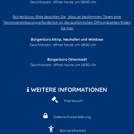
Klicken, um weitere Öffnungs- oder Schließzeiten auszublend
Geschlossen:
öffnet heute um 08:00 Uhr
Bürgerbüros: Bitte beachten Sie, dass an bestimmten Tagen eine
Terminvereinbarung erforderlich ist, die ausführlichen Öffnungszeiten finden
Sie hier.
Bürgerbüro Altrip, Neuhofen und Waldsee
Klicken, um weitere Öffnungs- oder Schließzeiten auszublend
Geschlossen:
öffnet heute um 08:00 Uhr
Bürgerbüro Otterstadt
Klicken, um weitere Öffnungs- oder Schließzeiten auszublend
Geschlossen:
öffnet heute um 08:30 Uhr
WEITERE INFORMATIONEN
Impressum
Datenschutzerklärung
Barrierefreiheit