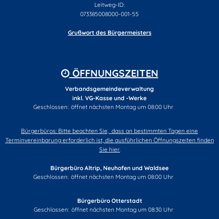
Leitweg-ID:
073385008000-001-55
Grußwort des Bürgermeisters
ÖFFNUNGSZEITEN
Verbandsgemeindeverwaltung
inkl. VG-Kasse und -Werke
Klicken, um weitere Öffnungs- oder Schließzeiten auszublenden
Geschlossen:
öffnet nächsten Montag um 08:00 Uhr
Bürgerbüros: Bitte beachten Sie, dass an bestimmten Tagen eine
Terminvereinbarung erforderlich ist, die ausführlichen Öffnungszeiten finden
Sie hier.
Bürgerbüro Altrip, Neuhofen und Waldsee
Klicken, um weitere Öffnungs- oder Schließzeiten auszublenden
Geschlossen:
öffnet nächsten Montag um 08:00 Uhr
Bürgerbüro Otterstadt
Klicken, um weitere Öffnungs- oder Schließzeiten auszublenden
Geschlossen:
öffnet nächsten Montag um 08:30 Uhr