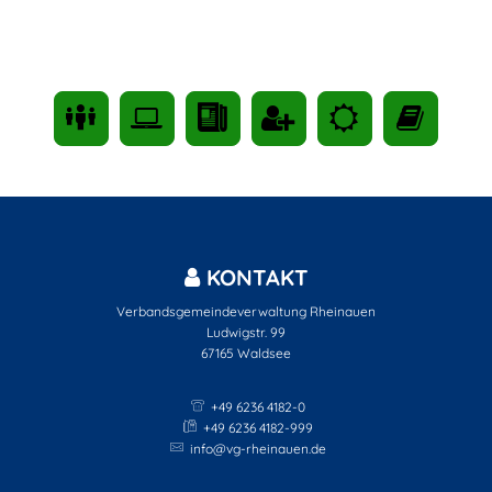
KONTAKT
Verbandsgemeindeverwaltung Rheinauen
Ludwigstr. 99
67165
Waldsee
+49 6236 4182-0
+49 6236 4182-999
info@vg-rheinauen.de