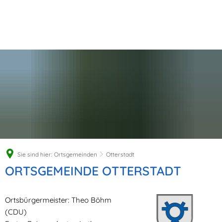
Sie sind hier:
Ortsgemeinden
Otterstadt
Otterstadt
ORTSGEMEINDE OTTERSTADT
Ortsbürgermeister: Theo Böhm
(CDU)