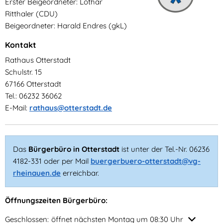
Erster Beigeordneter: Lothar
Ritthaler (CDU)
Beigeordneter: Harald Endres (gkL)
Kontakt
Rathaus Otterstadt
Schulstr. 15
67166 Otterstadt
Tel.: 06232 36062
E-Mail:
rathaus@otterstadt.de
Das
Bürgerbüro in Otterstadt
ist unter der Tel.-Nr. 06236
4182-331 oder per Mail
buergerbuero-otterstadt@vg-
rheinauen.de
erreichbar.
Öffnungszeiten Bürgerbüro:
Klicken, um weitere Öffnungs- oder Schließzeiten auszublenden
Geschlossen:
öffnet nächsten Montag um 08:30 Uhr