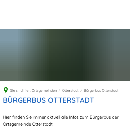
Sie sind hier:
Ortsgemeinden
Otterstadt
Bürgerbus Otterstadt
Bürgerbus
BÜRGERBUS OTTERSTADT
Otterstadt
Hier finden Sie immer aktuell alle Infos zum Bürgerbus der
Ortsgemeinde Otterstadt: