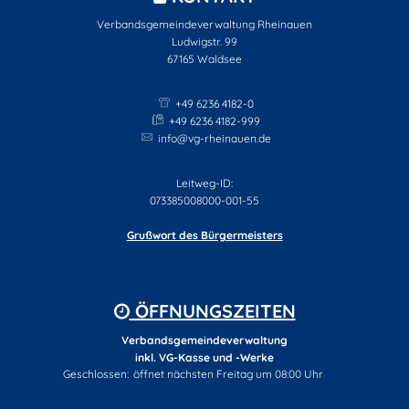
Verbandsgemeindeverwaltung Rheinauen
Ludwigstr. 99
67165
Waldsee
+49 6236 4182-0
+49 6236 4182-999
info@vg-rheinauen.de
Leitweg-ID:
073385008000-001-55
Grußwort des Bürgermeisters
ÖFFNUNGSZEITEN
Verbandsgemeindeverwaltung
inkl. VG-Kasse und -Werke
Klicken, um weitere Öffnungs- oder Schließzeiten auszublenden
Geschlossen:
öffnet nächsten Freitag um 08:00 Uhr