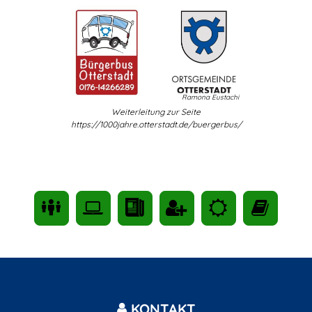
Ramona Eustachi
Weiterleitung zur Seite
https://1000jahre.otterstadt.de/buergerbus/
KONTAKT