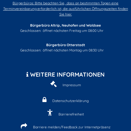
Bürgerbüros: Bitte beachten Sie, dass an bestimmten Tagen eine
Terminvereinbarung erforderlich ist, die ausführlichen Öffnungszeiten finden
Sie hier.
Bürgerbüro Altrip, Neuhofen und Waldsee
Klicken, um weitere Öffnungs- oder Schließzeiten auszublenden
Geschlossen:
öffnet nächsten Freitag um 08:00 Uhr
Bürgerbüro Otterstadt
Klicken, um weitere Öffnungs- oder Schließzeiten auszublenden
Geschlossen:
öffnet nächsten Montag um 08:30 Uhr
WEITERE INFORMATIONEN
Impressum
Datenschutzerklärung
Barrierefreiheit
Barriere melden/Feedback zur Internetpräsenz