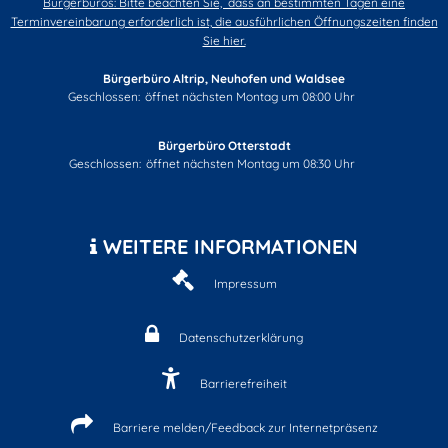
Bürgerbüros: Bitte beachten Sie, dass an bestimmten Tagen eine
Terminvereinbarung erforderlich ist, die ausführlichen Öffnungszeiten finden
Sie hier.
Bürgerbüro Altrip, Neuhofen und Waldsee
Klicken, um weitere Öffnungs- oder Schließzeiten auszublenden
Geschlossen:
öffnet nächsten Montag um 08:00 Uhr
Bürgerbüro Otterstadt
Klicken, um weitere Öffnungs- oder Schließzeiten auszublenden
Geschlossen:
öffnet nächsten Montag um 08:30 Uhr
WEITERE INFORMATIONEN
Impressum
Datenschutzerklärung
Barrierefreiheit
Barriere melden/Feedback zur Internetpräsenz