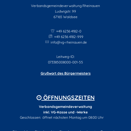
Verbandsgemeindeverwaltung Rheinauen
Ludwigstr. 99
67165
Waldsee
+49 6236 4182-0
+49 6236 4182-999
info@vg-rheinauen.de
Leitweg-ID:
073385008000-001-55
Grußwort des Bürgermeisters
ÖFFNUNGSZEITEN
Verbandsgemeindeverwaltung
inkl. VG-Kasse und -Werke
Klicken, um weitere Öffnungs- oder Schließzeiten auszublenden
Geschlossen:
öffnet nächsten Montag um 08:00 Uhr