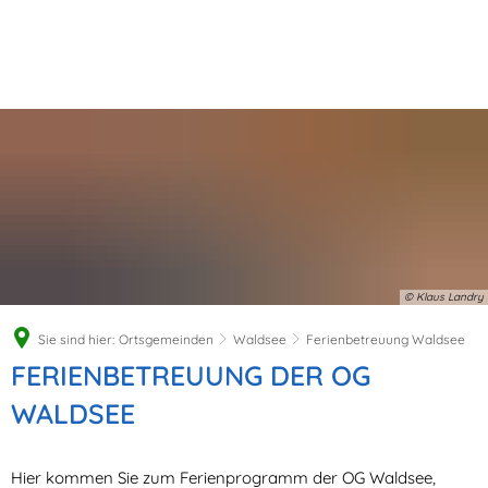
© Klaus Landry
Sie sind hier:
Ortsgemeinden
Waldsee
Ferienbetreuung Waldsee
Ferienbetreuung
FERIENBETREUUNG DER OG
Waldsee
WALDSEE
Hier kommen Sie zum Ferienprogramm der OG Waldsee,