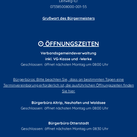
Leitweg-ID:
073385008000-001-55
Grußwort des Bürgermeisters
ÖFFNUNGSZEITEN
Verbandsgemeindeverwaltung
inkl. VG-Kasse und -Werke
Klicken, um weitere Öffnungs- oder Schließzeiten auszublenden
Geschlossen:
öffnet nächsten Montag um 08:00 Uhr
Bürgerbüros: Bitte beachten Sie, dass an bestimmten Tagen eine
Terminvereinbarung erforderlich ist, die ausführlichen Öffnungszeiten finden
Sie hier.
Bürgerbüro Altrip, Neuhofen und Waldsee
Klicken, um weitere Öffnungs- oder Schließzeiten auszublenden
Geschlossen:
öffnet nächsten Montag um 08:00 Uhr
Bürgerbüro Otterstadt
Klicken, um weitere Öffnungs- oder Schließzeiten auszublenden
Geschlossen:
öffnet nächsten Montag um 08:30 Uhr