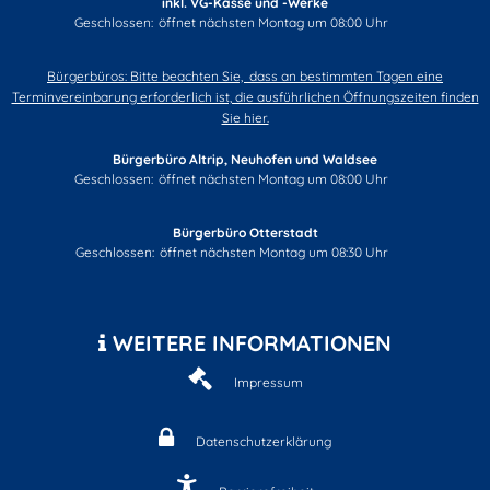
inkl. VG-Kasse und -Werke
Klicken, um weitere Öffnungs- oder Schließzeiten auszublenden
Geschlossen:
öffnet nächsten Montag um 08:00 Uhr
Bürgerbüros: Bitte beachten Sie, dass an bestimmten Tagen eine
Terminvereinbarung erforderlich ist, die ausführlichen Öffnungszeiten finden
Sie hier.
Bürgerbüro Altrip, Neuhofen und Waldsee
Klicken, um weitere Öffnungs- oder Schließzeiten auszublenden
Geschlossen:
öffnet nächsten Montag um 08:00 Uhr
Bürgerbüro Otterstadt
Klicken, um weitere Öffnungs- oder Schließzeiten auszublenden
Geschlossen:
öffnet nächsten Montag um 08:30 Uhr
WEITERE INFORMATIONEN
Impressum
Datenschutzerklärung