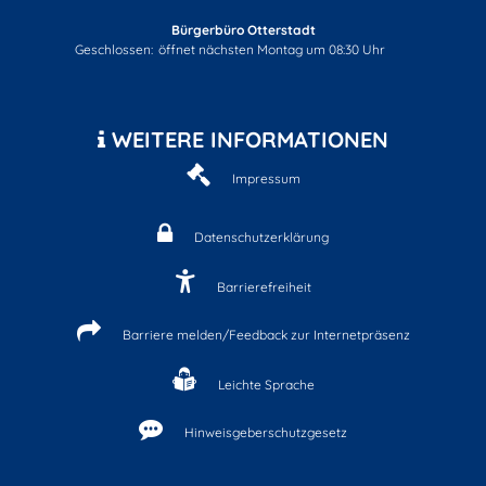
Bürgerbüro Otterstadt
Klicken, um weitere Öffnungs- oder Schließzeiten auszublenden
Geschlossen:
öffnet nächsten Montag um 08:30 Uhr
WEITERE INFORMATIONEN
Impressum
Datenschutzerklärung
Barrierefreiheit
Barriere melden/Feedback zur Internetpräsenz
Leichte Sprache
Hinweisgeberschutzgesetz