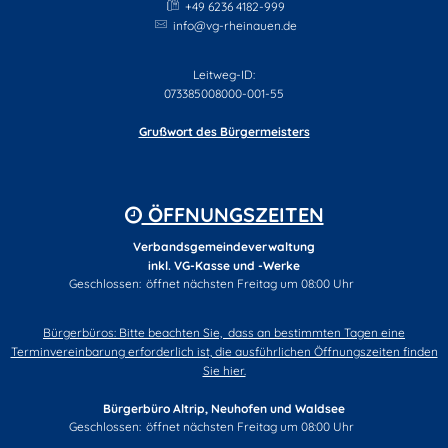
+49 6236 4182-999
info@vg-rheinauen.de
Leitweg-ID:
073385008000-001-55
Grußwort des Bürgermeisters
ÖFFNUNGSZEITEN
Verbandsgemeindeverwaltung
inkl. VG-Kasse und -Werke
Klicken, um weitere Öffnungs- oder Schließzeiten auszublenden
Geschlossen:
öffnet nächsten Freitag um 08:00 Uhr
Bürgerbüros: Bitte beachten Sie, dass an bestimmten Tagen eine
Terminvereinbarung erforderlich ist, die ausführlichen Öffnungszeiten finden
Sie hier.
Bürgerbüro Altrip, Neuhofen und Waldsee
Klicken, um weitere Öffnungs- oder Schließzeiten auszublenden
Geschlossen:
öffnet nächsten Freitag um 08:00 Uhr