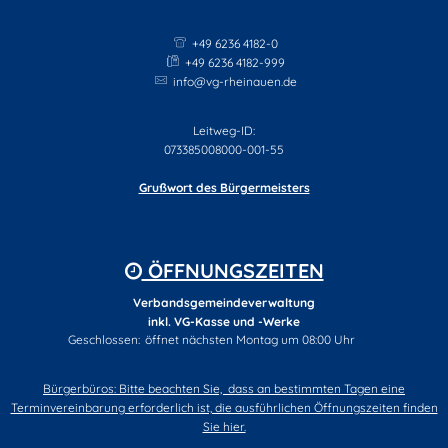
+49 6236 4182-0
+49 6236 4182-999
info@vg-rheinauen.de
Leitweg-ID:
073385008000-001-55
Grußwort des Bürgermeisters
ÖFFNUNGSZEITEN
Verbandsgemeindeverwaltung
inkl. VG-Kasse und -Werke
Klicken, um weitere Öffnungs- oder Schließzeiten auszublenden
Geschlossen:
öffnet nächsten Montag um 08:00 Uhr
Bürgerbüros: Bitte beachten Sie, dass an bestimmten Tagen eine
Terminvereinbarung erforderlich ist, die ausführlichen Öffnungszeiten finden
Sie hier.