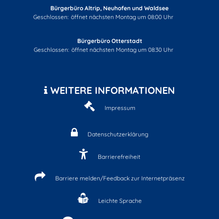
Bürgerbüro Altrip, Neuhofen und Waldsee
Klicken, um weitere Öffnungs- oder Schließzeiten auszublenden
Geschlossen:
öffnet nächsten Montag um 08:00 Uhr
Bürgerbüro Otterstadt
Klicken, um weitere Öffnungs- oder Schließzeiten auszublenden
Geschlossen:
öffnet nächsten Montag um 08:30 Uhr
WEITERE INFORMATIONEN
Impressum
Datenschutzerklärung
Barrierefreiheit
Barriere melden/Feedback zur Internetpräsenz
Leichte Sprache