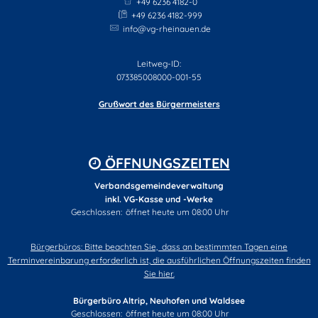
+49 6236 4182-0
+49 6236 4182-999
info@vg-rheinauen.de
Leitweg-ID:
073385008000-001-55
Grußwort des Bürgermeisters
ÖFFNUNGSZEITEN
Verbandsgemeindeverwaltung
inkl. VG-Kasse und -Werke
Klicken, um weitere Öffnungs- oder Schließzeiten auszublend
Geschlossen:
öffnet heute um 08:00 Uhr
Bürgerbüros: Bitte beachten Sie, dass an bestimmten Tagen eine
Terminvereinbarung erforderlich ist, die ausführlichen Öffnungszeiten finden
Sie hier.
Bürgerbüro Altrip, Neuhofen und Waldsee
Klicken, um weitere Öffnungs- oder Schließzeiten auszublend
Geschlossen:
öffnet heute um 08:00 Uhr