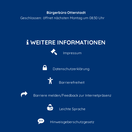
Bürgerbüro Otterstadt
Klicken, um weitere Öffnungs- oder Schließzeiten auszublenden
Geschlossen:
öffnet nächsten Montag um 08:30 Uhr
WEITERE INFORMATIONEN
Impressum
Datenschutzerklärung
Barrierefreiheit
Barriere melden/Feedback zur Internetpräsenz
Leichte Sprache
Hinweisgeberschutzgesetz