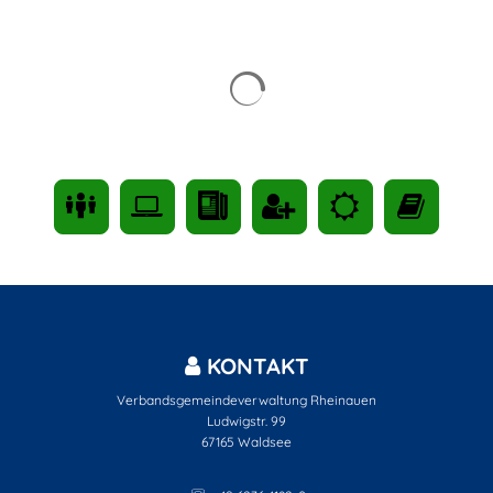
Suchergebnisse werden gelad
KONTAKT
Verbandsgemeindeverwaltung Rheinauen
Ludwigstr. 99
67165
Waldsee