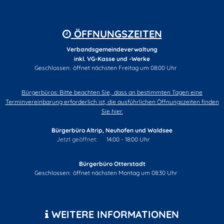
ÖFFNUNGSZEITEN
Verbandsgemeindeverwaltung
inkl. VG-Kasse und -Werke
Klicken, um weitere Öffnungs- oder Schließzeiten auszublenden
Geschlossen:
öffnet nächsten Freitag um 08:00 Uhr
Bürgerbüros: Bitte beachten Sie, dass an bestimmten Tagen eine
Terminvereinbarung erforderlich ist, die ausführlichen Öffnungszeiten finden
Sie hier.
Bürgerbüro Altrip, Neuhofen und Waldsee
Klicken, um weitere Öffnungs- oder Schließzeiten auszublende
Jetzt geöffnet:
14:00
-
18:00
Uhr
Von 14:00 bis 18:00 Uhr
Bürgerbüro Otterstadt
Klicken, um weitere Öffnungs- oder Schließzeiten auszublenden
Geschlossen:
öffnet nächsten Montag um 08:30 Uhr
WEITERE INFORMATIONEN