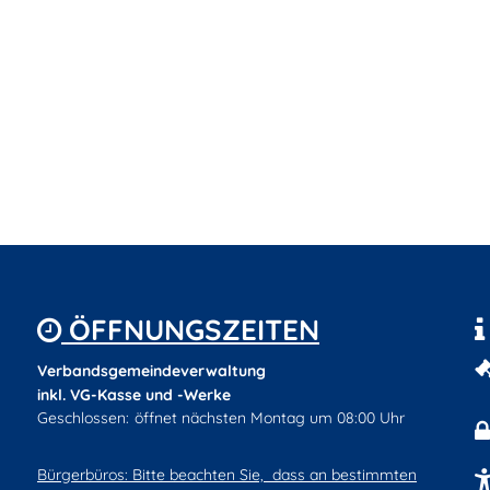
ÖFFNUNGSZEITEN
Verbandsgemeindeverwaltung
inkl. VG-Kasse und -Werke
Klicken, um weitere Öffnungs- oder Schließzeiten auszublenden
Geschlossen:
öffnet nächsten Montag um 08:00 Uhr
Bürgerbüros: Bitte beachten Sie, dass an bestimmten