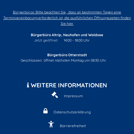
Bürgerbüros: Bitte beachten Sie, dass an bestimmten Tagen eine
Terminvereinbarung erforderlich ist, die ausführlichen Öffnungszeiten finden
Sie hier.
Bürgerbüro Altrip, Neuhofen und Waldsee
Klicken, um weitere Öffnungs- oder Schließzeiten auszublende
Jetzt geöffnet:
14:00
-
18:00
Uhr
Von 14:00 bis 18:00 Uhr
Bürgerbüro Otterstadt
Klicken, um weitere Öffnungs- oder Schließzeiten auszublenden
Geschlossen:
öffnet nächsten Montag um 08:30 Uhr
WEITERE INFORMATIONEN
Impressum
Datenschutzerklärung
Barrierefreiheit