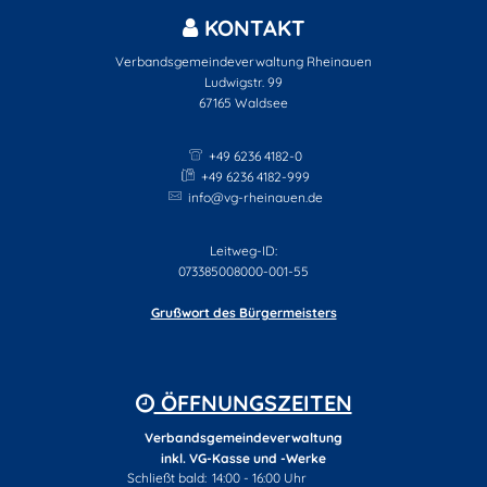
KONTAKT
Verbandsgemeindeverwaltung Rheinauen
Ludwigstr. 99
67165
Waldsee
+49 6236 4182-0
+49 6236 4182-999
info@vg-rheinauen.de
Leitweg-ID:
073385008000-001-55
Grußwort des Bürgermeisters
ÖFFNUNGSZEITEN
Verbandsgemeindeverwaltung
inkl. VG-Kasse und -Werke
Klicken, um weitere Öffnungs- oder Schließzeiten auszubl
Schließt bald:
14:00
-
16:00
Uhr
Von 14:00 bis 16:00 Uhr