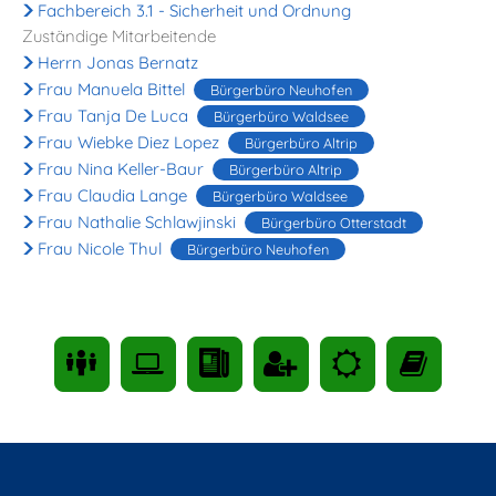
Fachbereich 3.1 - Sicherheit und Ordnung
Zuständige Mitarbeitende
Herrn Jonas Bernatz
Frau Manuela Bittel
Bürgerbüro Neuhofen
Frau Tanja De Luca
Bürgerbüro Waldsee
Frau Wiebke Diez Lopez
Bürgerbüro Altrip
Frau Nina Keller-Baur
Bürgerbüro Altrip
Frau Claudia Lange
Bürgerbüro Waldsee
Frau Nathalie Schlawjinski
Bürgerbüro Otterstadt
Frau Nicole Thul
Bürgerbüro Neuhofen