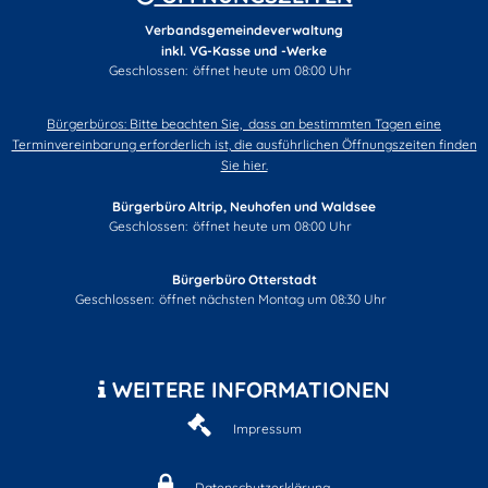
Verbandsgemeindeverwaltung
inkl. VG-Kasse und -Werke
Klicken, um weitere Öffnungs- oder Schließzeiten auszublend
Geschlossen:
öffnet heute um 08:00 Uhr
Bürgerbüros: Bitte beachten Sie, dass an bestimmten Tagen eine
Terminvereinbarung erforderlich ist, die ausführlichen Öffnungszeiten finden
Sie hier.
Bürgerbüro Altrip, Neuhofen und Waldsee
Klicken, um weitere Öffnungs- oder Schließzeiten auszublend
Geschlossen:
öffnet heute um 08:00 Uhr
Bürgerbüro Otterstadt
Klicken, um weitere Öffnungs- oder Schließzeiten auszublenden
Geschlossen:
öffnet nächsten Montag um 08:30 Uhr
WEITERE INFORMATIONEN
Impressum
Datenschutzerklärung