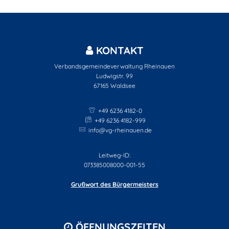
KONTAKT
Verbandsgemeindeverwaltung Rheinauen
Ludwigstr. 99
67165
Waldsee
+49 6236 4182-0
+49 6236 4182-999
info@vg-rheinauen.de
Leitweg-ID:
073385008000-001-55
Grußwort des Bürgermeisters
ÖFFNUNGSZEITEN