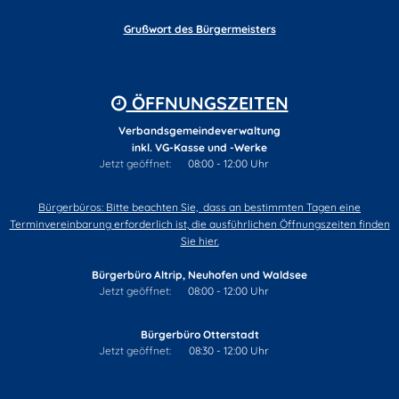
Grußwort des Bürgermeisters
ÖFFNUNGSZEITEN
Verbandsgemeindeverwaltung
inkl. VG-Kasse und -Werke
Klicken, um weitere Öffnungs- oder Schließzeiten auszublende
Jetzt geöffnet:
08:00
-
12:00
Uhr
Von 08:00 bis 12:00 U
Bürgerbüros: Bitte beachten Sie, dass an bestimmten Tagen eine
Terminvereinbarung erforderlich ist, die ausführlichen Öffnungszeiten finden
Sie hier.
Bürgerbüro Altrip, Neuhofen und Waldsee
Klicken, um weitere Öffnungs- oder Schließzeiten auszublende
Jetzt geöffnet:
08:00
-
12:00
Uhr
Von 08:00 bis 12:00 U
Bürgerbüro Otterstadt
Klicken, um weitere Öffnungs- oder Schließzeiten auszublende
Jetzt geöffnet:
08:30
-
12:00
Uhr
Von 08:30 bis 12:00 Uh