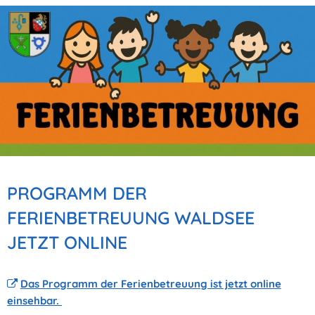
PROGRAMM DER
FERIENBETREUUNG WALDSEE
JETZT ONLINE
Das Programm der Ferienbetreuung ist jetzt online
einsehbar.