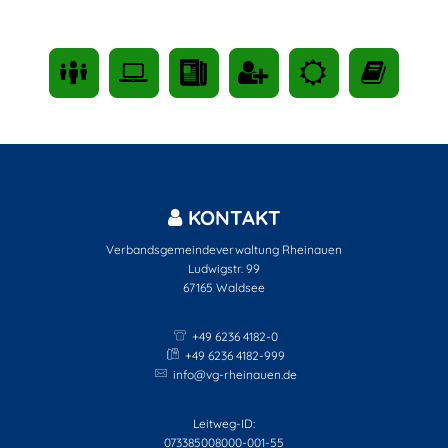
KONTAKT
Verbandsgemeindeverwaltung Rheinauen
Ludwigstr. 99
67165
Waldsee
+49 6236 4182-0
+49 6236 4182-999
info@vg-rheinauen.de
Leitweg-ID:
073385008000-001-55