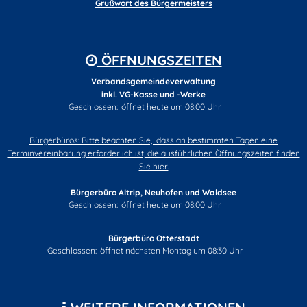
Grußwort des Bürgermeisters
ÖFFNUNGSZEITEN
Verbandsgemeindeverwaltung
inkl. VG-Kasse und -Werke
Klicken, um weitere Öffnungs- oder Schließzeiten auszublend
Geschlossen:
öffnet heute um 08:00 Uhr
Bürgerbüros: Bitte beachten Sie, dass an bestimmten Tagen eine
Terminvereinbarung erforderlich ist, die ausführlichen Öffnungszeiten finden
Sie hier.
Bürgerbüro Altrip, Neuhofen und Waldsee
Klicken, um weitere Öffnungs- oder Schließzeiten auszublend
Geschlossen:
öffnet heute um 08:00 Uhr
Bürgerbüro Otterstadt
Klicken, um weitere Öffnungs- oder Schließzeiten auszublenden
Geschlossen:
öffnet nächsten Montag um 08:30 Uhr